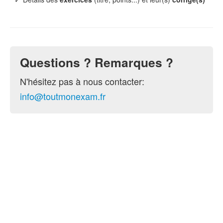
Questions ? Remarques ?
N'hésitez pas à nous contacter:
info@toutmonexam.fr
© 2015-2026 ToutMonExam —
Contact
— Géré par
l'association
UPECS
Politique de confidentialité
. Vous pouvez
configurer (et consentir