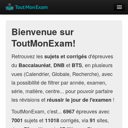
Calendrier
Bienvenue sur
Vue globale
ToutMonExam!
Nouveautés
Rajouter
Retrouvez les
d'épreuves
sujets et corrigés
du
,
et
, en plusieurs
Baccalauréat
DNB
BTS
Résultats
vues (Calendrier, Globale, Recherche), avec
ECE du Bac
la possibilité de filtrer par année, examen,
série, matière, centre... pour pouvoir parfaire
les révisions et
!
réussir le jour de l'examen
ToutMonExam, c'est...
épreuves avec
6967
sujets et
corrigés, via
sites,
7001
11018
91