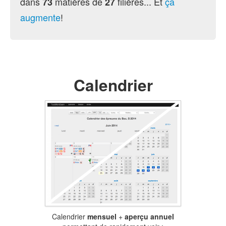
dans
matières de
filières... Et
ça
73
27
augmente
!
Calendrier
Calendrier
mensuel
+
aperçu annuel