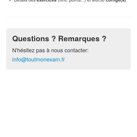
Questions ? Remarques ?
N'hésitez pas à nous contacter:
info@toutmonexam.fr
© 2015-2026 ToutMonExam —
Contact
— Géré par
l'association
UPECS
Politique de confidentialité
. Vous pouvez
configurer (et consentir