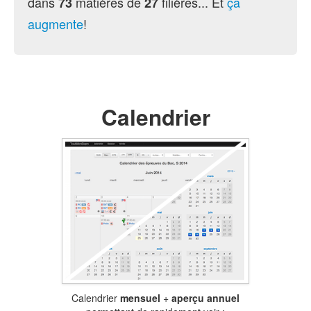
dans
matières de
filières... Et
ça
73
27
augmente
!
Calendrier
Calendrier
mensuel
+
aperçu annuel