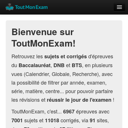
Calendrier
Bienvenue sur
Vue globale
ToutMonExam!
Nouveautés
Rajouter
Retrouvez les
d'épreuves
sujets et corrigés
du
,
et
, en plusieurs
Baccalauréat
DNB
BTS
Résultats
vues (Calendrier, Globale, Recherche), avec
ECE du Bac
la possibilité de filtrer par année, examen,
série, matière, centre... pour pouvoir parfaire
les révisions et
!
réussir le jour de l'examen
ToutMonExam, c'est...
épreuves avec
6967
sujets et
corrigés, via
sites,
7001
11018
91