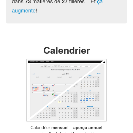
dans
matières de
filières... Et
ça
73
27
augmente
!
Calendrier
Calendrier
mensuel
+
aperçu annuel