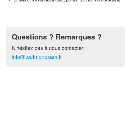
Questions ? Remarques ?
N'hésitez pas à nous contacter:
info@toutmonexam.fr
© 2015-2026 ToutMonExam —
Contact
— Géré par
l'association
UPECS
Politique de confidentialité
. Vous pouvez
configurer (et consentir