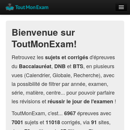
Calendrier
Bienvenue sur
Vue globale
ToutMonExam!
Nouveautés
Rajouter
Retrouvez les
d'épreuves
sujets et corrigés
du
,
et
, en plusieurs
Baccalauréat
DNB
BTS
Résultats
vues (Calendrier, Globale, Recherche), avec
ECE du Bac
la possibilité de filtrer par année, examen,
série, matière, centre... pour pouvoir parfaire
les révisions et
!
réussir le jour de l'examen
ToutMonExam, c'est...
épreuves avec
6967
sujets et
corrigés, via
sites,
7001
11018
91