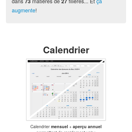
dans
matières de
filières... Et
ça
73
27
augmente
!
Calendrier
Calendrier
mensuel
+
aperçu annuel