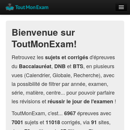
Calendrier
Bienvenue sur
Vue globale
ToutMonExam!
Nouveautés
Rajouter
Retrouvez les
d'épreuves
sujets et corrigés
du
,
et
, en plusieurs
Baccalauréat
DNB
BTS
Résultats
vues (Calendrier, Globale, Recherche), avec
ECE du Bac
la possibilité de filtrer par année, examen,
série, matière, centre... pour pouvoir parfaire
les révisions et
!
réussir le jour de l'examen
ToutMonExam, c'est...
épreuves avec
6967
sujets et
corrigés, via
sites,
7001
11018
91