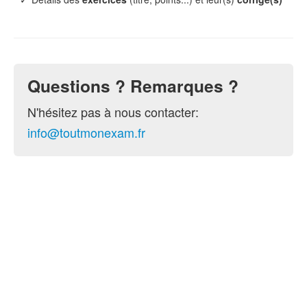
Questions ? Remarques ?
N'hésitez pas à nous contacter:
info@toutmonexam.fr
© 2015-2026 ToutMonExam —
Contact
— Géré par
l'association
UPECS
Politique de confidentialité
. Vous pouvez
configurer (et consentir