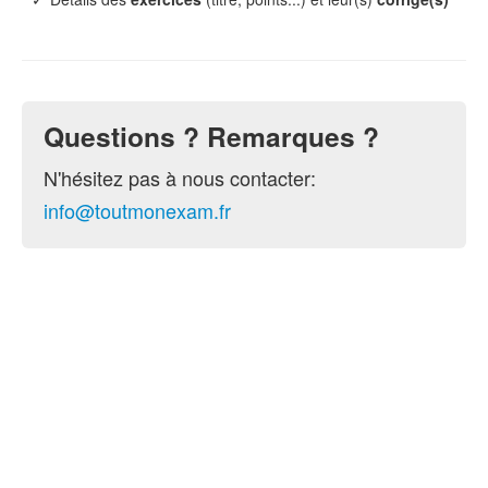
Questions ? Remarques ?
N'hésitez pas à nous contacter:
info@toutmonexam.fr
© 2015-2026 ToutMonExam —
Contact
— Géré par
l'association
UPECS
Politique de confidentialité
. Vous pouvez
configurer (et consentir