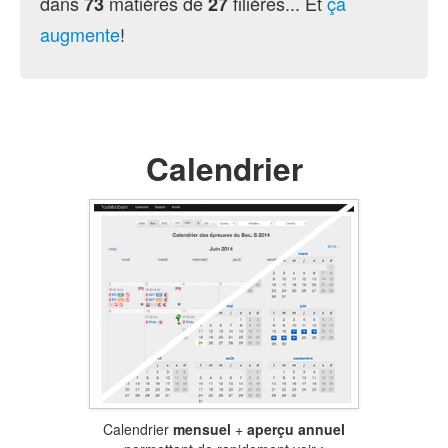
dans
matières de
filières... Et
ça
73
27
augmente
!
Calendrier
Calendrier
mensuel
+
aperçu annuel