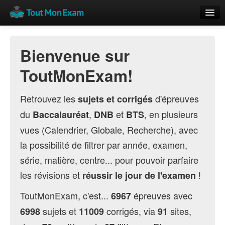
Calendrier
Bienvenue sur
Vue globale
ToutMonExam!
Nouveautés
Rajouter
Retrouvez les
d'épreuves
sujets et corrigés
du
,
et
, en plusieurs
Baccalauréat
DNB
BTS
Résultats
vues (Calendrier, Globale, Recherche), avec
ECE du Bac
la possibilité de filtrer par année, examen,
série, matière, centre... pour pouvoir parfaire
les révisions et
!
réussir le jour de l'examen
ToutMonExam, c'est...
épreuves avec
6967
sujets et
corrigés, via
sites,
6998
11009
91