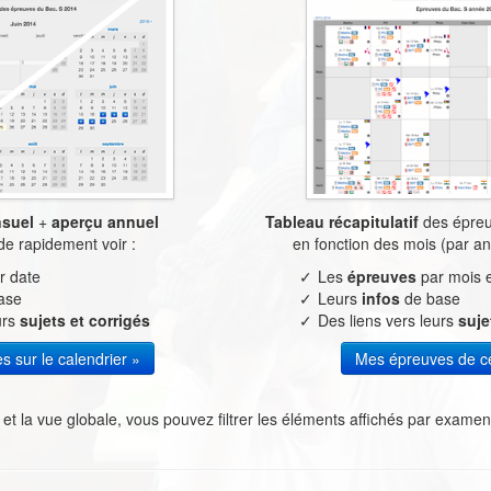
suel
+
aperçu annuel
Tableau récapitulatif
des épreuv
de rapidement voir :
en fonction des mois (par an
r date
Les
épreuves
par mois e
ase
Leurs
infos
de base
urs
sujets et corrigés
Des liens vers leurs
suje
 sur le calendrier »
Mes épreuves de c
 et la vue globale, vous pouvez filtrer les éléments affichés par examen, 