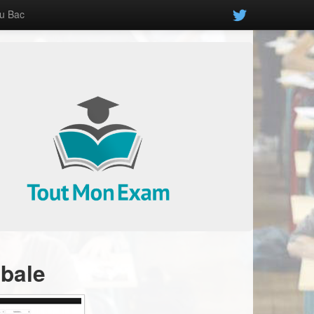
u Bac
,
obale