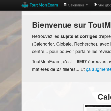
Calendrier
Vue glo
Bienvenue sur Tout
Retrouvez les
d'épr
sujets et corrigés
(Calendrier, Globale, Recherche), avec la
centre... pour pouvoir parfaire les révis
ToutMonExam, c'est...
épreuves a
6967
matières de
filières... Et
ça augment
27
Cal