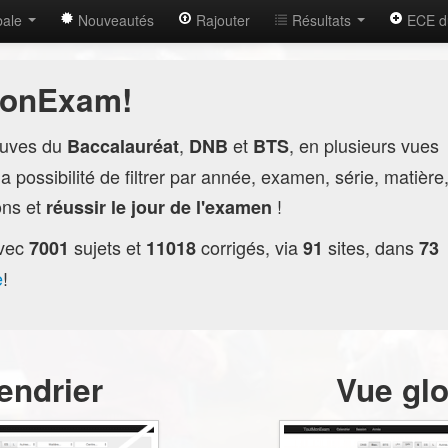
bale
Nouveautés
Rajouter
Résultats
ECE d
MonExam!
euves du
,
et
, en plusieurs vues
Baccalauréat
DNB
BTS
 possibilité de filtrer par année, examen, série, matière
ions et
!
réussir le jour de l'examen
vec
sujets et
corrigés, via
sites, dans
7001
11018
91
73
e
!
endrier
Vue gl