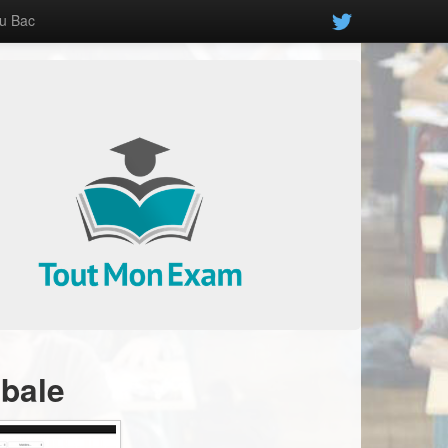
u Bac
,
obale