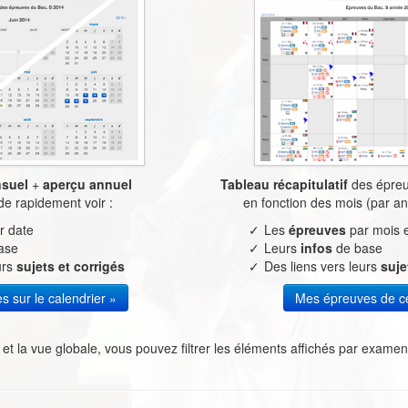
suel
+
aperçu annuel
Tableau récapitulatif
des épreuv
de rapidement voir :
en fonction des mois (par an
r date
Les
épreuves
par mois e
ase
Leurs
infos
de base
urs
sujets et corrigés
Des liens vers leurs
suje
 sur le calendrier »
Mes épreuves de c
 et la vue globale, vous pouvez filtrer les éléments affichés par examen, 