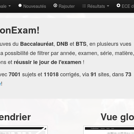
bale
Nouveautés
Rajouter
Résultats
ECE d
MonExam!
euves du
,
et
, en plusieurs vues
Baccalauréat
DNB
BTS
 possibilité de filtrer par année, examen, série, matière
ions et
!
réussir le jour de l'examen
vec
sujets et
corrigés, via
sites, dans
7001
11018
91
73
e
!
endrier
Vue gl