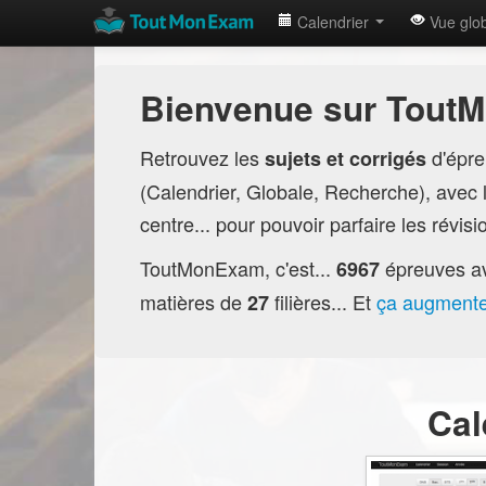
Calendrier
Vue glo
Bienvenue sur Tout
Retrouvez les
d'épr
sujets et corrigés
(Calendrier, Globale, Recherche), avec la
centre... pour pouvoir parfaire les révis
ToutMonExam, c'est...
épreuves a
6967
matières de
filières... Et
ça augment
27
Cal