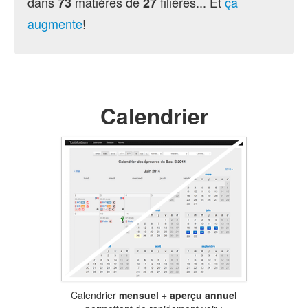
dans
matières de
filières... Et
ça
73
27
augmente
!
Calendrier
Calendrier
mensuel
+
aperçu annuel