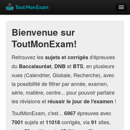
Calendrier
Bienvenue sur
Vue globale
ToutMonExam!
Nouveautés
Rajouter
Retrouvez les
d'épreuves
sujets et corrigés
du
,
et
, en plusieurs
Baccalauréat
DNB
BTS
Résultats
vues (Calendrier, Globale, Recherche), avec
ECE du Bac
la possibilité de filtrer par année, examen,
série, matière, centre... pour pouvoir parfaire
les révisions et
!
réussir le jour de l'examen
ToutMonExam, c'est...
épreuves avec
6967
sujets et
corrigés, via
sites,
7001
11018
91