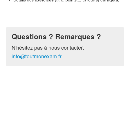
Questions ? Remarques ?
N'hésitez pas à nous contacter:
info@toutmonexam.fr
© 2015-2026 ToutMonExam —
Contact
— Géré par
l'association
UPECS
Politique de confidentialité
. Vous pouvez
configurer (et consentir