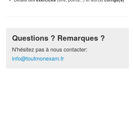
Questions ? Remarques ?
N'hésitez pas à nous contacter:
info@toutmonexam.fr
© 2015-2026 ToutMonExam —
Contact
— Géré par
l'association
UPECS
Politique de confidentialité
. Vous pouvez
configurer (et consentir