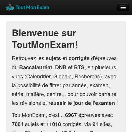
Calendrier
Bienvenue sur
Vue globale
ToutMonExam!
Nouveautés
Rajouter
Retrouvez les
d'épreuves
sujets et corrigés
du
,
et
, en plusieurs
Baccalauréat
DNB
BTS
Résultats
vues (Calendrier, Globale, Recherche), avec
ECE du Bac
la possibilité de filtrer par année, examen,
série, matière, centre... pour pouvoir parfaire
les révisions et
!
réussir le jour de l'examen
ToutMonExam, c'est...
épreuves avec
6967
sujets et
corrigés, via
sites,
7001
11018
91