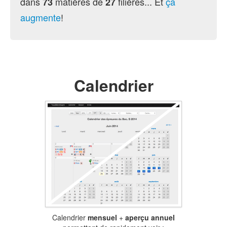
dans
matières de
filières... Et
ça
73
27
augmente
!
Calendrier
Calendrier
mensuel
+
aperçu annuel