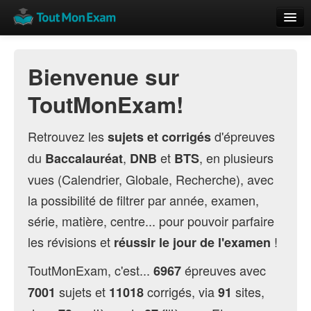
Calendrier
Bienvenue sur
Vue globale
ToutMonExam!
Nouveautés
Rajouter
Retrouvez les
d'épreuves
sujets et corrigés
du
,
et
, en plusieurs
Baccalauréat
DNB
BTS
Résultats
vues (Calendrier, Globale, Recherche), avec
ECE du Bac
la possibilité de filtrer par année, examen,
série, matière, centre... pour pouvoir parfaire
les révisions et
!
réussir le jour de l'examen
ToutMonExam, c'est...
épreuves avec
6967
sujets et
corrigés, via
sites,
7001
11018
91