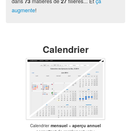
dans
matières de
filières... Et
ça
73
27
augmente
!
Calendrier
Calendrier
mensuel
+
aperçu annuel