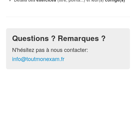
Questions ? Remarques ?
N'hésitez pas à nous contacter:
info@toutmonexam.fr
© 2015-2026 ToutMonExam —
Contact
— Géré par
l'association
UPECS
Politique de confidentialité
. Vous pouvez
configurer (et consentir