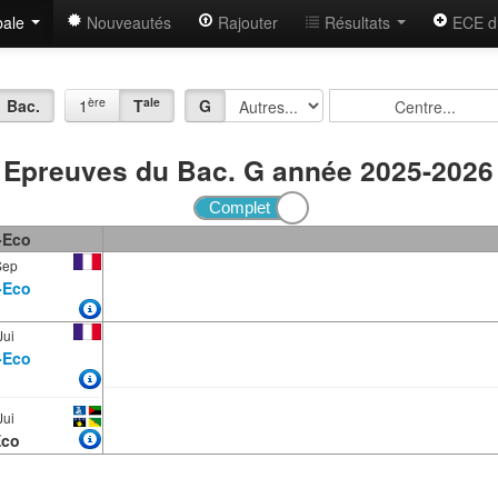
bale
Nouveautés
Rajouter
Résultats
ECE d
ère
ale
Bac.
1
T
G
Epreuves du Bac. G année 2025-202
-Eco
Sep
-Eco
Jui
-Eco
Jui
Eco