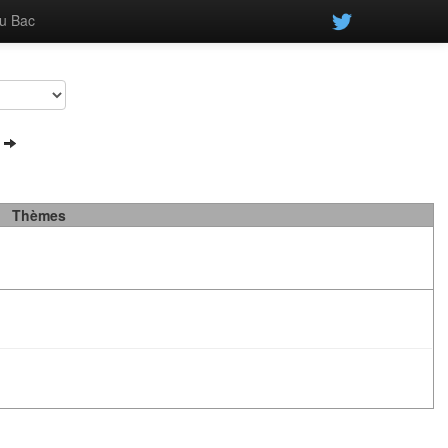
u Bac
6
Thèmes