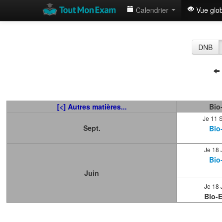
Calendrier
Vue glo
DNB
[<] Autres matières...
Bio
Je 11 
Sept.
Bio
Je 18 
Bio
Juin
Je 18 
Bio-