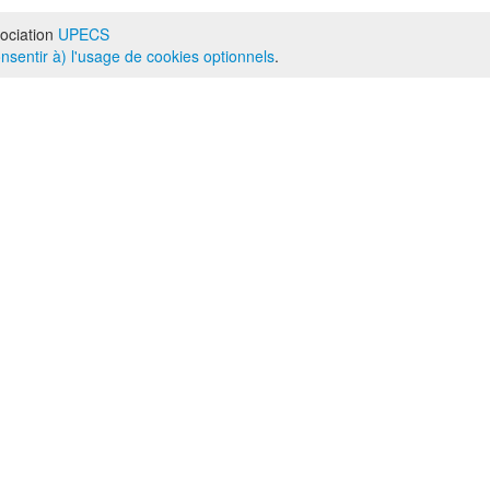
ociation
UPECS
onsentir à) l'usage de cookies optionnels
.