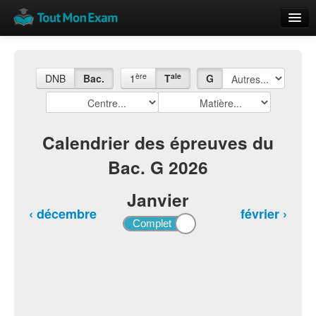
Calendrier
Vue globale
ère
ale
DNB
Bac.
1
T
G
Nouveautés
Rajouter
Calendrier des épreuves du
Bac. G 2026
Résultats
ECE du Bac
Janvier
‹ décembre
février ›