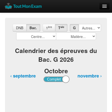
Calendrier
Vue globale
ère
ale
DNB
Bac.
1
T
G
Nouveautés
Rajouter
Calendrier des épreuves du
Bac. G 2026
Résultats
ECE du Bac
Octobre
‹ septembre
novembre ›