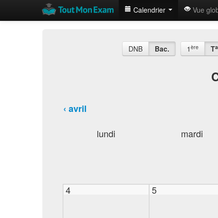
Calendrier
Vue glo
ère
a
DNB
Bac.
1
T
C
‹ avril
lundi
mardi
4
5