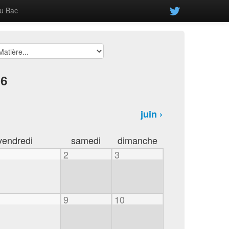
u Bac
26
juin ›
vendredi
samedi
dimanche
2
3
9
10