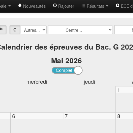
bale
Nouveautés
Rajouter
Résultats
ECE d
le
G
alendrier des épreuves du Bac. G 20
Mai
2026
mercredi
jeudi
1
6
7
8