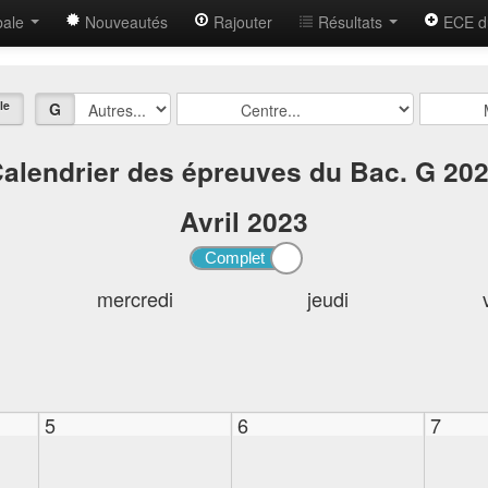
bale
Nouveautés
Rajouter
Résultats
ECE d
le
G
alendrier des épreuves du Bac. G 20
Avril
2023
mercredi
jeudi
5
6
7