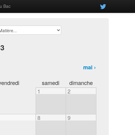
u Bac
23
mai ›
vendredi
samedi
dimanche
1
2
8
9