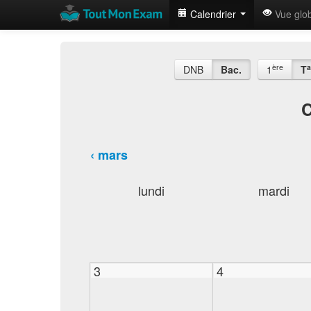
Calendrier
Vue glo
ère
a
DNB
Bac.
1
T
C
‹ mars
lundi
mardi
3
4