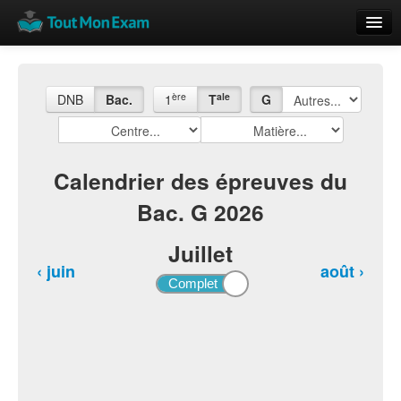
Calendrier
Vue globale
ère
ale
DNB
Bac.
1
T
G
Nouveautés
Rajouter
Calendrier des épreuves du
Bac. G 2026
Résultats
ECE du Bac
Juillet
‹ juin
août ›