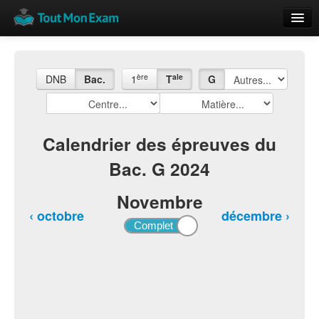
Calendrier
Vue globale
ère
ale
DNB
Bac.
1
T
G
Nouveautés
Rajouter
Calendrier des épreuves du
Bac. G 2024
Résultats
ECE du Bac
Novembre
‹ octobre
décembre ›