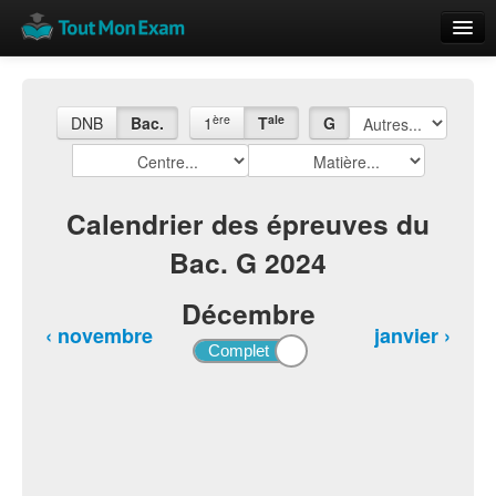
Calendrier
Vue globale
ère
ale
DNB
Bac.
1
T
G
Nouveautés
Rajouter
Calendrier des épreuves du
Bac. G 2024
Résultats
ECE du Bac
Décembre
‹ novembre
janvier ›