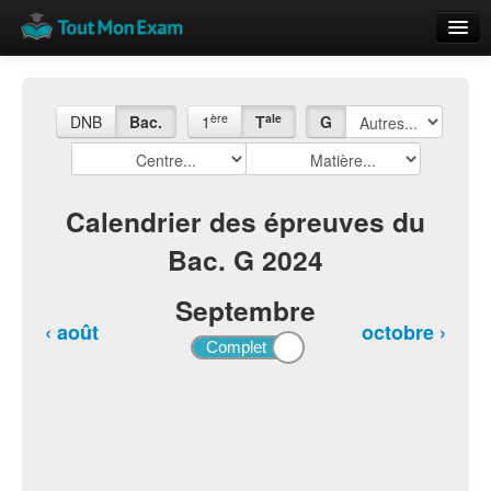
Calendrier
Vue globale
ère
ale
DNB
Bac.
1
T
G
Nouveautés
Rajouter
Calendrier des épreuves du
Bac. G 2024
Résultats
ECE du Bac
Septembre
‹ août
octobre ›