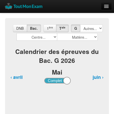
Calendrier
Vue globale
ère
ale
DNB
Bac.
1
T
G
Nouveautés
Rajouter
Calendrier des épreuves du
Bac. G 2026
Résultats
ECE du Bac
Mai
‹ avril
juin ›