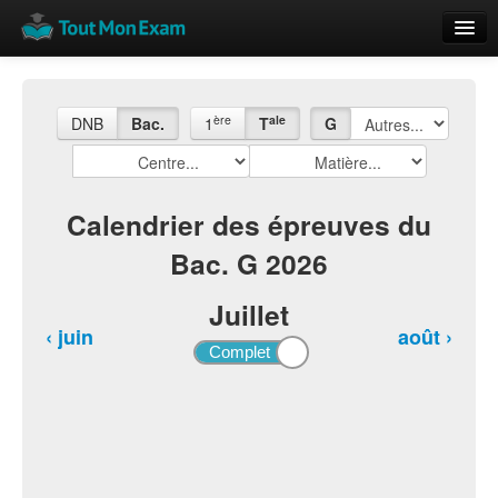
Calendrier
Vue globale
ère
ale
DNB
Bac.
1
T
G
Nouveautés
Rajouter
Calendrier des épreuves du
Bac. G 2026
Résultats
ECE du Bac
Juillet
‹ juin
août ›