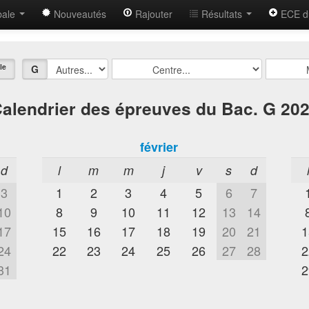
bale
Nouveautés
Rajouter
Résultats
ECE d
le
G
alendrier des épreuves du Bac. G 20
février
d
l
m
m
j
v
s
d
3
1
2
3
4
5
6
7
10
8
9
10
11
12
13
14
17
15
16
17
18
19
20
21
1
24
22
23
24
25
26
27
28
2
31
2