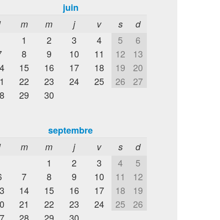
juin
l
m
m
j
v
s
d
1
2
3
4
5
6
7
8
9
10
11
12
13
4
15
16
17
18
19
20
1
22
23
24
25
26
27
8
29
30
septembre
l
m
m
j
v
s
d
1
2
3
4
5
6
7
8
9
10
11
12
3
14
15
16
17
18
19
0
21
22
23
24
25
26
7
28
29
30