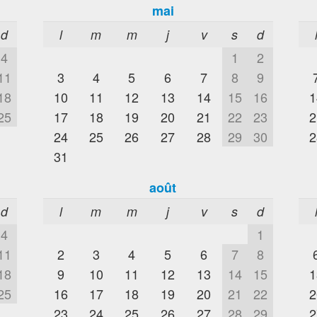
mai
d
l
m
m
j
v
s
d
4
1
2
11
3
4
5
6
7
8
9
18
10
11
12
13
14
15
16
1
25
17
18
19
20
21
22
23
2
24
25
26
27
28
29
30
2
31
août
d
l
m
m
j
v
s
d
4
1
11
2
3
4
5
6
7
8
18
9
10
11
12
13
14
15
1
25
16
17
18
19
20
21
22
2
23
24
25
26
27
28
29
2