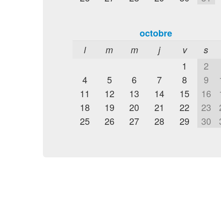
octobre
l
m
m
j
v
s
1
2
4
5
6
7
8
9
11
12
13
14
15
16
18
19
20
21
22
23
25
26
27
28
29
30