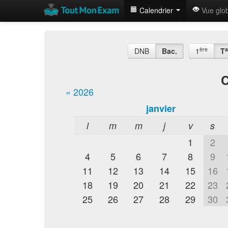
Calendrier
Vue glo
ère
a
DNB
Bac.
1
T
C
« 2026
janvier
l
m
m
j
v
s
1
2
4
5
6
7
8
9
11
12
13
14
15
16
18
19
20
21
22
23
25
26
27
28
29
30