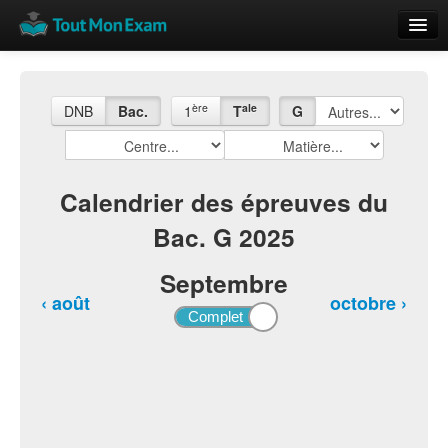
Calendrier
Vue globale
ère
ale
DNB
Bac.
1
T
G
Nouveautés
Rajouter
Calendrier des épreuves du
Bac. G 2025
Résultats
ECE du Bac
Septembre
‹ août
octobre ›