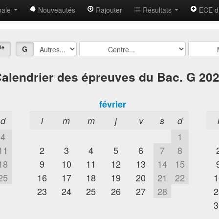
bale
Nouveautés
Rajouter
Résultats
ECE d
le
G
alendrier des épreuves du Bac. G 20
février
d
l
m
m
j
v
s
d
4
1
11
2
3
4
5
6
7
8
18
9
10
11
12
13
14
15
25
16
17
18
19
20
21
22
1
23
24
25
26
27
28
2
3