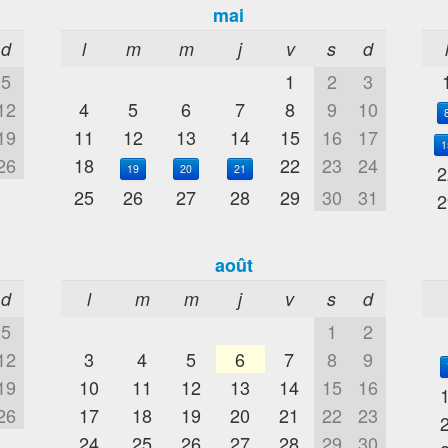
mai
d
l
m
m
j
v
s
d
5
1
2
3
12
4
5
6
7
8
9
10
19
11
12
13
14
15
16
17
1
26
18
22
23
24
2
19
20
21
25
26
27
28
29
30
31
2
août
d
l
m
m
j
v
s
d
5
1
2
12
3
4
5
6
7
8
9
19
10
11
12
13
14
15
16
26
17
18
19
20
21
22
23
24
25
26
27
28
29
30