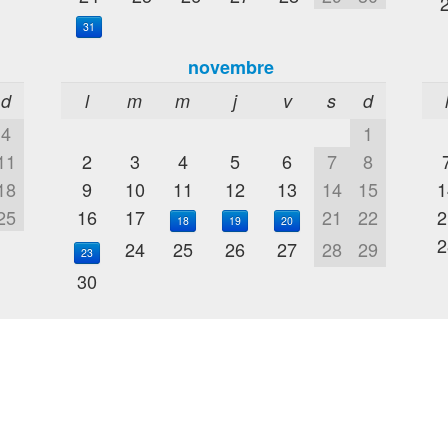
31
novembre
d
l
m
m
j
v
s
d
4
1
11
2
3
4
5
6
7
8
18
9
10
11
12
13
14
15
1
25
16
17
21
22
2
18
19
20
2
24
25
26
27
28
29
23
30