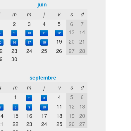
juin
l
m
m
j
v
s
d
1
2
3
4
5
6
7
13
14
8
9
10
11
12
19
20
21
5
16
17
18
2
23
24
25
26
27
28
9
30
septembre
l
m
m
j
v
s
d
1
4
5
6
2
3
11
12
13
7
8
9
10
14
15
16
17
18
19
20
21
22
23
24
25
26
27