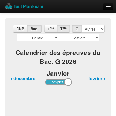
Calendrier
Vue globale
ère
ale
DNB
Bac.
1
T
G
Nouveautés
Rajouter
Calendrier des épreuves du
Bac. G 2026
Résultats
ECE du Bac
Janvier
‹ décembre
février ›