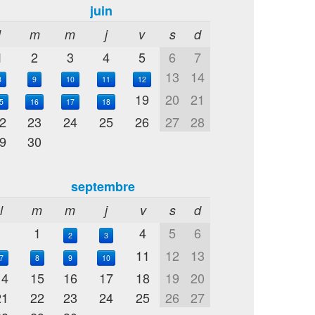
juin
l
m
m
j
v
s
d
1
2
3
4
5
6
7
13
14
8
9
10
11
12
19
20
21
5
16
17
18
2
23
24
25
26
27
28
9
30
septembre
l
m
m
j
v
s
d
1
4
5
6
2
3
11
12
13
7
8
9
10
14
15
16
17
18
19
20
21
22
23
24
25
26
27