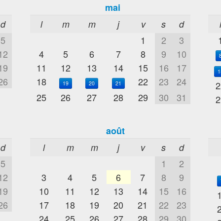
mai
d
l
m
m
j
v
s
d
5
1
2
3
12
4
5
6
7
8
9
10
19
11
12
13
14
15
16
17
1
26
18
22
23
24
2
19
20
21
25
26
27
28
29
30
31
2
août
d
l
m
m
j
v
s
d
5
1
2
12
3
4
5
6
7
8
9
19
10
11
12
13
14
15
16
26
17
18
19
20
21
22
23
24
25
26
27
28
29
30