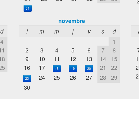
31
novembre
d
l
m
m
j
v
s
d
4
1
11
2
3
4
5
6
7
8
18
9
10
11
12
13
14
15
1
25
16
17
21
22
2
18
19
20
2
24
25
26
27
28
29
23
30