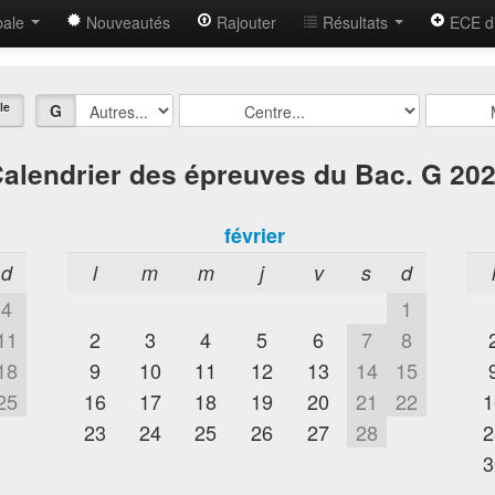
bale
Nouveautés
Rajouter
Résultats
ECE d
le
G
alendrier des épreuves du Bac. G 20
février
d
l
m
m
j
v
s
d
4
1
11
2
3
4
5
6
7
8
18
9
10
11
12
13
14
15
25
16
17
18
19
20
21
22
1
23
24
25
26
27
28
2
3