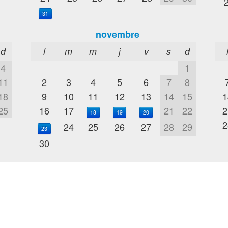
31
novembre
d
l
m
m
j
v
s
d
4
1
11
2
3
4
5
6
7
8
18
9
10
11
12
13
14
15
1
25
16
17
21
22
2
18
19
20
2
24
25
26
27
28
29
23
30