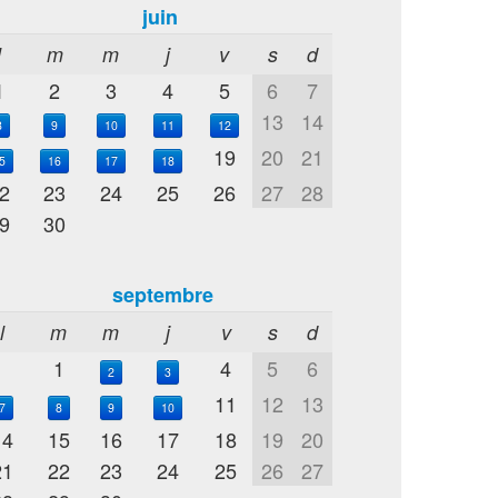
juin
l
m
m
j
v
s
d
1
2
3
4
5
6
7
13
14
8
9
10
11
12
19
20
21
5
16
17
18
2
23
24
25
26
27
28
9
30
septembre
l
m
m
j
v
s
d
1
4
5
6
2
3
11
12
13
7
8
9
10
14
15
16
17
18
19
20
21
22
23
24
25
26
27