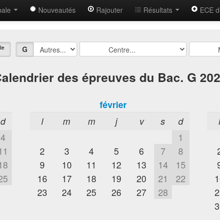
bale
Nouveautés
Rajouter
Résultats
ECE d
le
G
alendrier des épreuves du Bac. G 20
février
d
l
m
m
j
v
s
d
4
1
11
2
3
4
5
6
7
8
18
9
10
11
12
13
14
15
25
16
17
18
19
20
21
22
1
23
24
25
26
27
28
2
3