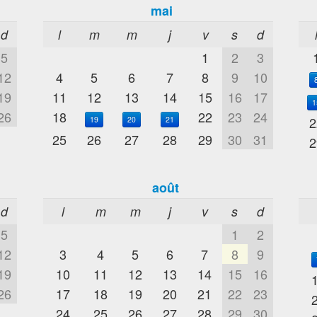
mai
d
l
m
m
j
v
s
d
5
1
2
3
12
4
5
6
7
8
9
10
19
11
12
13
14
15
16
17
1
26
18
22
23
24
2
19
20
21
25
26
27
28
29
30
31
2
août
d
l
m
m
j
v
s
d
5
1
2
12
3
4
5
6
7
8
9
19
10
11
12
13
14
15
16
26
17
18
19
20
21
22
23
24
25
26
27
28
29
30