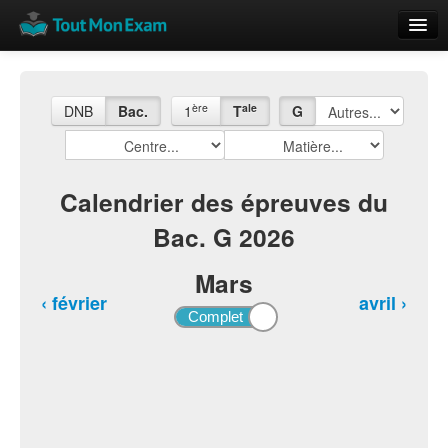
Calendrier
Vue globale
ère
ale
DNB
Bac.
1
T
G
Nouveautés
Rajouter
Calendrier des épreuves du
Bac. G 2026
Résultats
ECE du Bac
Mars
‹ février
avril ›