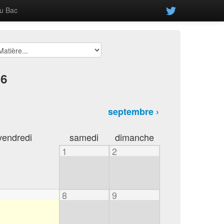
u Bac
26
septembre ›
vendredi
samedi
dimanche
1
2
8
9