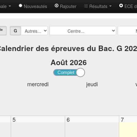
bale
Nouveautés
Rajouter
Résultats
ECE d
le
G
alendrier des épreuves du Bac. G 20
Août
2026
mercredi
jeudi
5
6
7