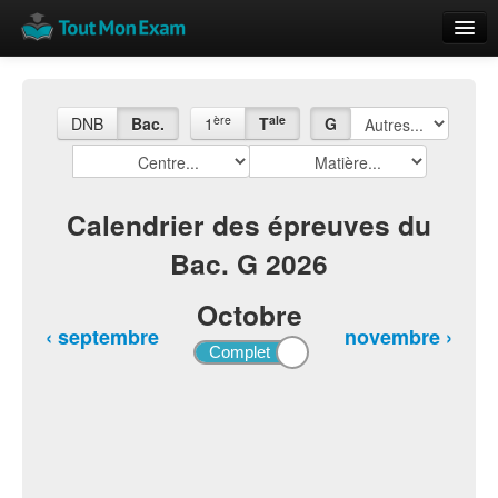
Calendrier
Vue globale
ère
ale
DNB
Bac.
1
T
G
Nouveautés
Rajouter
Calendrier des épreuves du
Bac. G 2026
Résultats
ECE du Bac
Octobre
‹ septembre
novembre ›