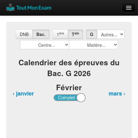
Calendrier
Vue globale
ère
ale
DNB
Bac.
1
T
G
Nouveautés
Rajouter
Calendrier des épreuves du
Bac. G 2026
Résultats
ECE du Bac
Février
‹ janvier
mars ›