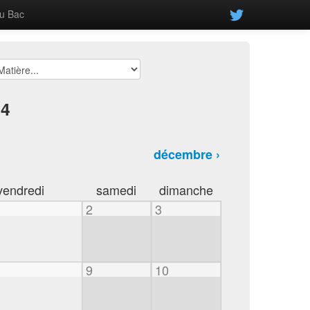
u Bac
24
décembre ›
vendredi
samedi
dimanche
2
3
9
10