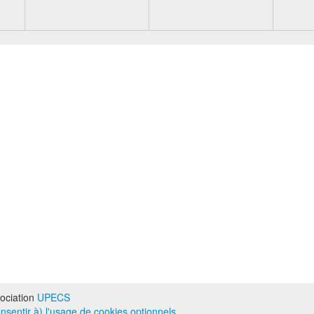
ociation
UPECS
onsentir à) l'usage de cookies optionnels
.