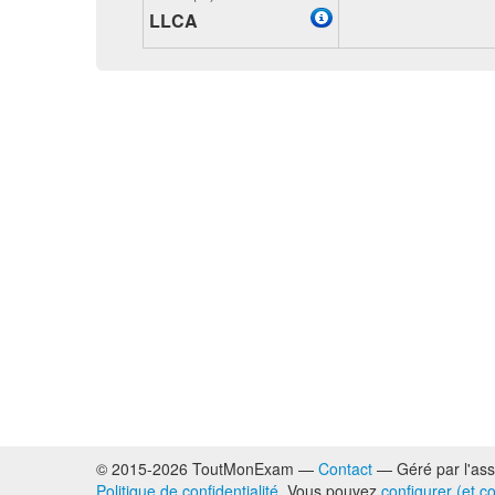
LLCA
© 2015-2026 ToutMonExam —
Contact
— Géré par l'ass
Politique de confidentialité
. Vous pouvez
configurer (et c