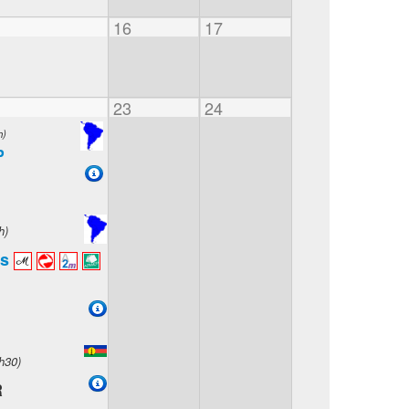
16
17
23
24
h)
P
h)
s
h30)
R