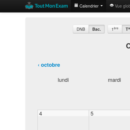
Calendrier
Vue glo
ère
a
DNB
Bac.
1
T
C
‹ octobre
lundi
mardi
4
5