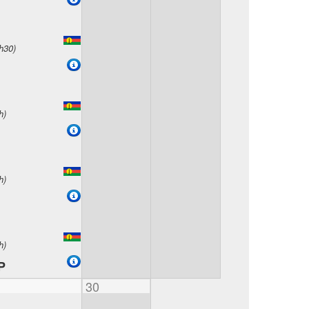
h30)
h)
h)
h)
P
30