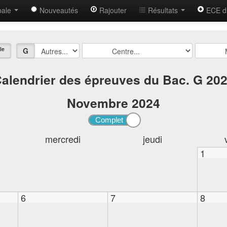
bale
Nouveautés
Rajouter
Résultats
ECE d
le
G
alendrier des épreuves du Bac. G 20
Novembre
2024
mercredi
jeudi
1
6
7
8