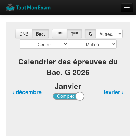
Calendrier
Vue globale
ère
ale
DNB
Bac.
1
T
G
Nouveautés
Rajouter
Calendrier des épreuves du
Bac. G 2026
Résultats
ECE du Bac
Janvier
‹ décembre
février ›