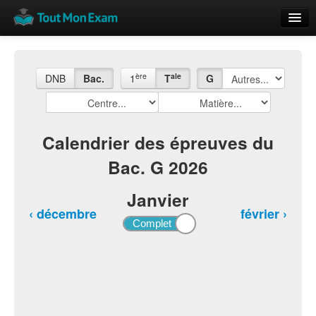
Calendrier
Vue globale
ère
ale
DNB
Bac.
1
T
G
Nouveautés
Rajouter
Calendrier des épreuves du
Bac. G 2026
Résultats
ECE du Bac
Janvier
‹ décembre
février ›