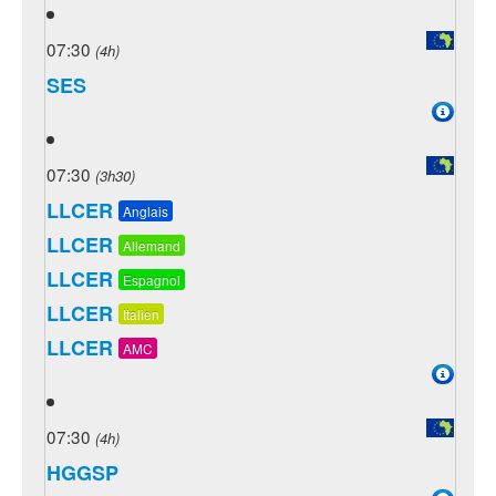
07:30
(4h)
SES
07:30
(3h30)
LLCER
Anglais
LLCER
Allemand
LLCER
Espagnol
LLCER
Italien
LLCER
AMC
07:30
(4h)
HGGSP