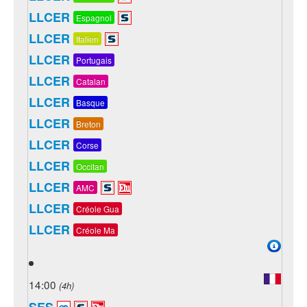
LLCER
Espagnol
LLCER
Italien
LLCER
Portugais
LLCER
Catalan
LLCER
Basque
LLCER
Breton
LLCER
Corse
LLCER
Occitan
LLCER
AMC
LLCER
Créole Gua
LLCER
Créole Ma
14:00
(4h)