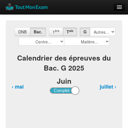
Calendrier
Vue globale
ère
ale
DNB
Bac.
1
T
G
Nouveautés
Rajouter
Calendrier des épreuves du
Bac. G 2025
Résultats
ECE du Bac
Juin
‹ mai
juillet ›