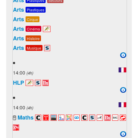
Arts
Plastiques
Secours
Arts
Plastiques
Arts
Cirque
Arts
Cinéma
Arts
Histoire
Arts
Musique
14:00
(4h)
HLP
14:00
(4h)
Maths