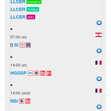
LLCER
Espagnol
LLCER
Tahitien
LLCER
AMC
07:30
(4h)
SI
14:00
(4h)
HGGSP
14:00
(3h30)
NSI