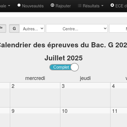
bale
Nouveautés
Rajouter
Résultats
ECE d
le
G
alendrier des épreuves du Bac. G 20
Juillet
2025
mercredi
jeudi
2
3
4
9
10
11