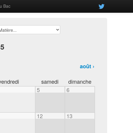
u Bac
25
août ›
vendredi
samedi
dimanche
5
6
12
13