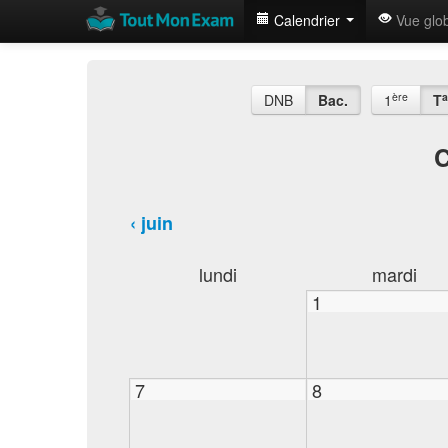
Calendrier
Vue glo
ère
a
DNB
Bac.
1
T
C
‹ juin
lundi
mardi
1
7
8