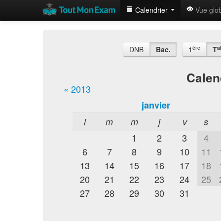
Calendrier
Vue glo
ère
a
DNB
Bac.
1
T
Calen
« 2013
janvier
l
m
m
j
v
s
1
2
3
4
6
7
8
9
10
11
13
14
15
16
17
18
20
21
22
23
24
25
27
28
29
30
31