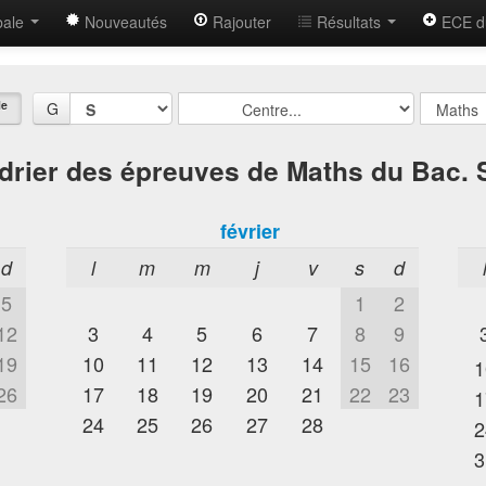
bale
Nouveautés
Rajouter
Résultats
ECE d
le
G
drier des épreuves de Maths du Bac. 
février
d
l
m
m
j
v
s
d
5
1
2
12
3
4
5
6
7
8
9
19
10
11
12
13
14
15
16
1
26
17
18
19
20
21
22
23
1
24
25
26
27
28
2
3