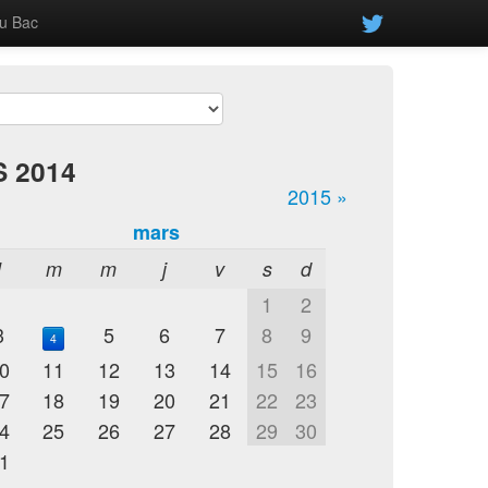
u Bac
S 2014
2015 »
mars
l
m
m
j
v
s
d
1
2
3
5
6
7
8
9
4
0
11
12
13
14
15
16
7
18
19
20
21
22
23
4
25
26
27
28
29
30
1