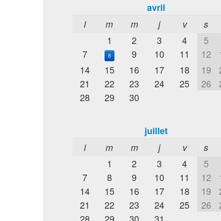
avril
l
m
m
j
v
s
1
2
3
4
5
7
9
10
11
12
8
14
15
16
17
18
19
21
22
23
24
25
26
28
29
30
juillet
l
m
m
j
v
s
1
2
3
4
5
7
8
9
10
11
12
14
15
16
17
18
19
21
22
23
24
25
26
28
29
30
31