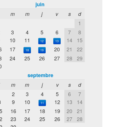
juin
m
m
j
v
s
d
1
2
3
4
5
6
7
8
9
10
11
14
15
12
13
6
17
20
21
22
18
19
3
24
25
26
27
28
29
0
septembre
l
m
m
j
v
s
d
1
2
3
4
5
6
7
8
9
10
12
13
14
11
5
16
17
18
19
20
21
2
23
24
25
26
27
28
9
30