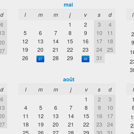
mai
d
l
m
m
j
v
s
d
l
6
1
2
3
4
13
5
6
7
8
9
10
11
12
13
14
15
16
17
18
20
19
20
21
22
23
24
25
27
1
26
28
29
31
27
30
2
3
août
d
l
m
m
j
v
s
d
6
1
2
3
13
4
5
6
7
8
9
10
20
11
12
13
14
15
16
17
1
27
18
19
20
21
22
23
24
2
25
26
27
28
29
30
31
2