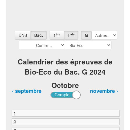
ère
ale
DNB
Bac.
1
T
G
Calendrier des épreuves de
Bio-Eco du Bac. G 2024
Octobre
‹ septembre
novembre ›
1
2