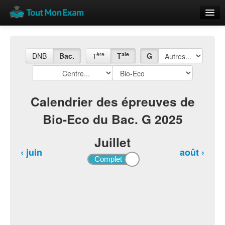
Calendrier
Vue globale
ère
ale
DNB
Bac.
1
T
G
Nouveautés
Rajouter
Calendrier des épreuves de
Bio-Eco du Bac. G 2025
Résultats
ECE du Bac
Juillet
‹ juin
août ›