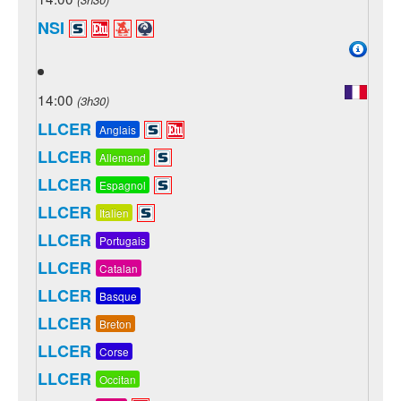
NSI
14:00
(3h30)
LLCER
Anglais
LLCER
Allemand
LLCER
Espagnol
LLCER
Italien
LLCER
Portugais
LLCER
Catalan
LLCER
Basque
LLCER
Breton
LLCER
Corse
LLCER
Occitan