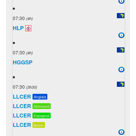
07:30
(4h)
HLP
07:30
(4h)
HGGSP
07:30
(3h30)
LLCER
Anglais
LLCER
Allemand
LLCER
Espagnol
LLCER
Italien