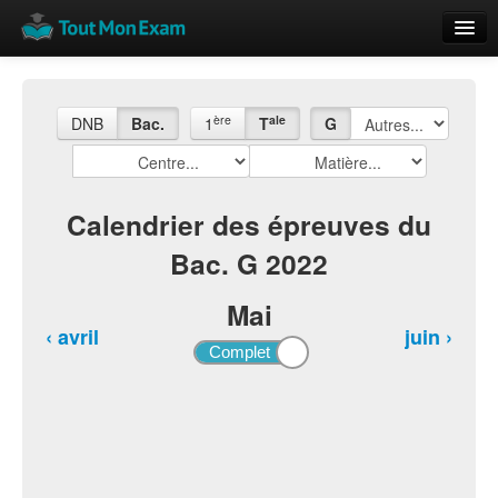
Calendrier
Vue globale
ère
ale
DNB
Bac.
1
T
G
Nouveautés
Rajouter
Calendrier des épreuves du
Bac. G 2022
Résultats
ECE du Bac
Mai
‹ avril
juin ›