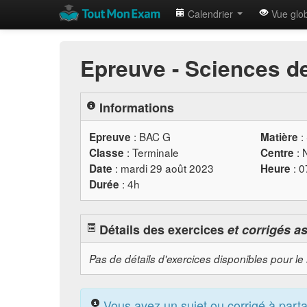
Calendrier
Vue glo
Epreuve - Sciences de
Informations
:
BAC
G
:
Epreuve
Matière
: Terminale
: 
Classe
Centre
: mardi 29 août 2023
: 
Date
Heure
: 4h
Durée
Détails des exercices
et corrigés a
Pas de détails d'exercices disponibles pour le
Vous avez un sujet ou corrigé à part