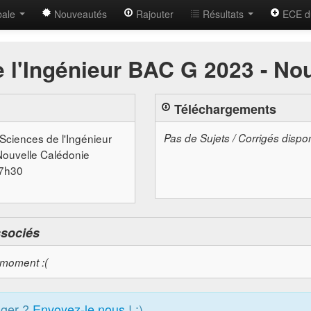
bale
Nouveautés
Rajouter
Résultats
ECE d
 l'Ingénieur BAC G 2023 - No
Téléchargements
 Sciences de l'Ingénieur
Pas de Sujets / Corrigés dispo
Nouvelle Calédonie
07h30
ssociés
 moment :(
ager ?
Envoyez-le nous
! :)