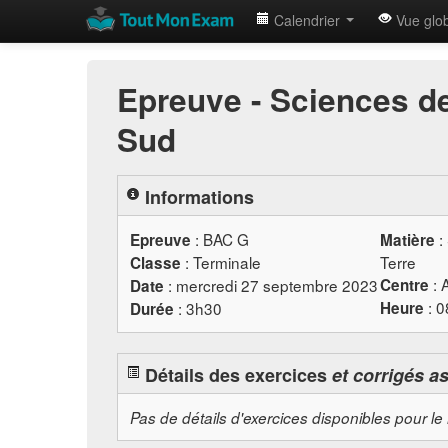
Calendrier
Vue glo
Epreuve - Sciences de
Sud
Informations
:
BAC
G
:
Epreuve
Matière
: Terminale
Terre
Classe
: 
: mercredi 27 septembre 2023
Centre
Date
: 
: 3h30
Heure
Durée
Détails des exercices
et corrigés a
Pas de détails d'exercices disponibles pour le