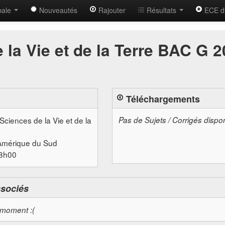
bale
Nouveautés
Rajouter
Résultats
ECE d
 la Vie et de la Terre BAC G 
Téléchargements
 Sciences de la Vie et de la
Pas de Sujets / Corrigés dispo
Amérique du Sud
08h00
ssociés
 moment :(