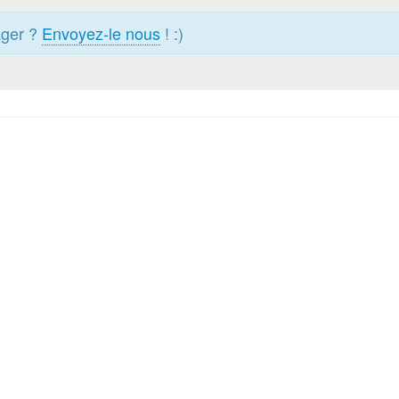
ager ?
Envoyez-le nous
! :)