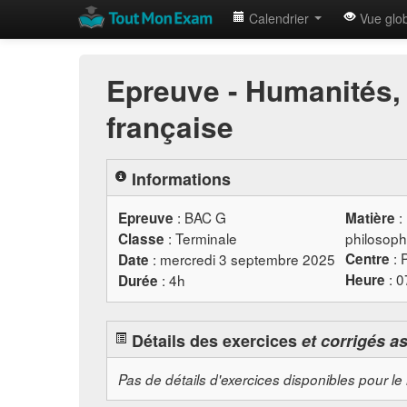
Calendrier
Vue glo
Epreuve - Humanités, 
française
Informations
:
BAC
G
:
Epreuve
Matière
: Terminale
philosoph
Classe
: 
: mercredi 3 septembre 2025
Centre
Date
: 
: 4h
Heure
Durée
Détails des exercices
et corrigés a
Pas de détails d'exercices disponibles pour le