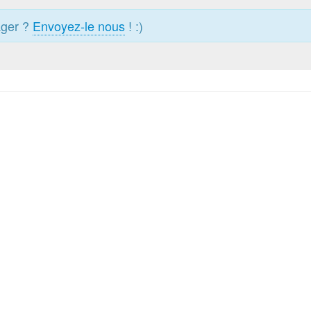
ager ?
Envoyez-le nous
! :)