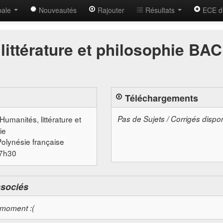
bale
Nouveautés
Rajouter
Résultats
ECE d
littérature et philosophie BAC
Téléchargements
 Humanités, littérature et
Pas de Sujets / Corrigés dispo
ie
Polynésie française
07h30
ssociés
 moment :(