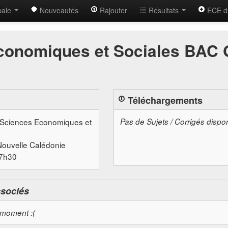
bale
Nouveautés
Rajouter
Résultats
ECE d
conomiques et Sociales BAC G
Téléchargements
 Sciences Economiques et
Pas de Sujets / Corrigés dispo
Nouvelle Calédonie
07h30
ssociés
 moment :(