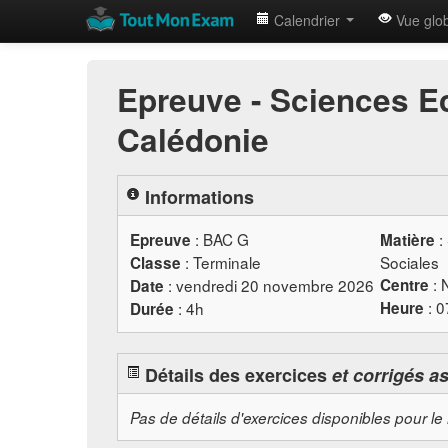
Calendrier
Vue glo
Epreuve - Sciences E
Calédonie
Informations
:
BAC
G
:
Epreuve
Matière
: Terminale
Sociales
Classe
: 
: vendredi 20 novembre 2026
Centre
Date
: 
: 4h
Heure
Durée
Détails des exercices
et corrigés a
Pas de détails d'exercices disponibles pour le