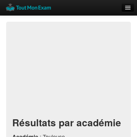
Calendrier
Vue globale
Nouveautés
Rajouter
Résultats
ECE du Bac
Résultats par académie
: Toulouse
Académie