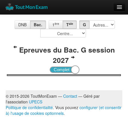
Calendrier
ère
ale
DNB
Bac.
1
T
G
Vue globale
Nouveautés
Epreuves du Bac. G session
Rajouter
2027
Résultats
ECE du Bac
© 2015-2026 ToutMonExam —
Contact
— Géré par
l'association
UPECS
Politique de confidentialité
. Vous pouvez
configurer (et consentir
à) l'usage de cookies optionnels
.