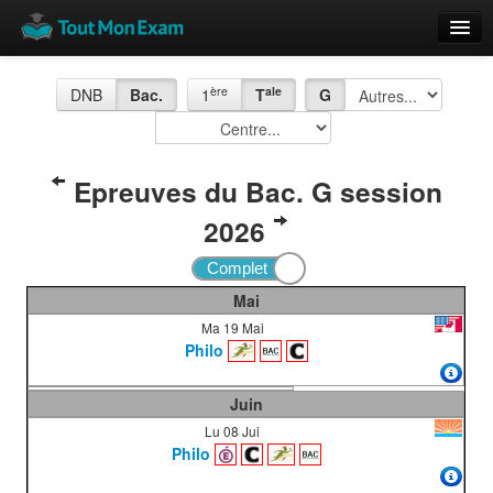
Calendrier
ère
ale
DNB
Bac.
1
T
G
Vue globale
Nouveautés
Epreuves du Bac. G session
Rajouter
2026
Résultats
ECE du Bac
Mai
Ma 19 Mai
Philo
Juin
Lu 08 Jui
Philo