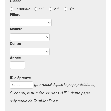
Classe
ère
nde
ème
Terminale
1
2
3
Filière
Matière
Centre
Année
ID d'épreuve
(pré-rempli depuis la page précédente)
Si connu, le numéro 'id' dans l'URL d'une page
d'épreuve de ToutMonExam