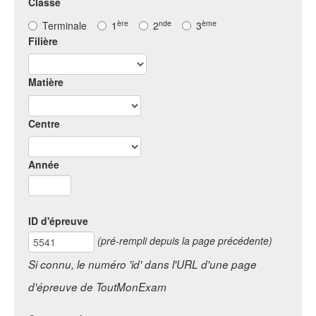
Classe
ère
nde
ème
Terminale
1
2
3
Filière
Matière
Centre
Année
ID d'épreuve
(pré-rempli depuis la page précédente)
Si connu, le numéro 'id' dans l'URL d'une page
d'épreuve de ToutMonExam