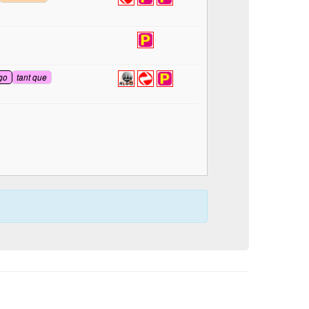
go
tant que