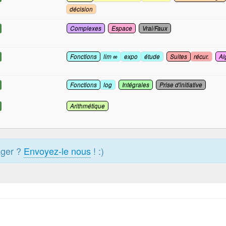
décision
Complexes
Espace
Vrai/Faux
Fonctions
lim ∞
expo
étude
Suites
récur.
Al
Fonctions
log
Intégrales
Prise d'initiative
Arithmétique
ager ?
Envoyez-le nous
! :)