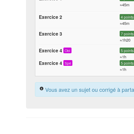
≈45m
Exercice 2
4 points
≈45m
Exercice 3
7 points
≈1h20
Exercice 4
Obl
5 points
≈1h
Exercice 4
Spé
5 points
≈1h
Vous avez un sujet ou corrigé à part