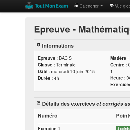
Calendrier
Vue glo
Epreuve - Mathématiq
Informations
:
BAC
S
:
Epreuve
Matière
: Terminale
: 
Classe
Centre
: mercredi 10 juin 2015
1
Date
: 
: 4h
Heure
Durée
Exercice
Détails des exercices
et corrigés a
Numéro
Poin
Exercice 1
4 points